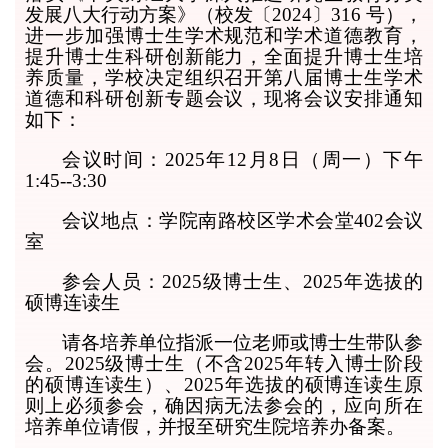
发展八大行动方案》（校发〔
2024
〕
316
号），
进一步加强博士生学术规范和学术道德教育，
提升博士生科研创新能力，全面提升博士生培
养质量，学校决定组织召开第八届博士生学术
道德和科研创新专题会议，现将会议安排通知
如下：
会议时间：
2025
年
12
月
8
日（周一）下午
1:45--3:30
会议地点：学院南路校区学术会堂
402
会议
室
参会人员：
2025
级博士生、
2025
年选拔的
硕博连读生
请各培养单位指派一位老师或博士生带队参
会。
2025
级博士生（不含
2025
年转入博士阶段
的硕博连读生）、
2025
年选拔的硕博连读生原
则上必须参会，确因病无法参会的，应向所在
培养单位请假，并报至研究生院培养办备案。