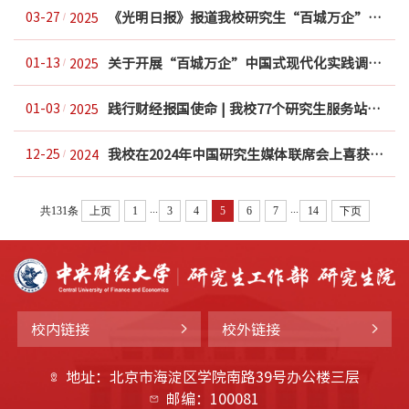
《光明日报》报道我校研究生“百城万企”中国式现代化实践调研西部地区专场座谈会
03-27
2025
关于开展“百城万企”中国式现代化实践调研项目的通知
01-13
2025
践行财经报国使命 | 我校77个研究生服务站共绘乡村锦绣图
01-03
2025
我校在2024年中国研究生媒体联席会上喜获佳绩
12-25
2024
...
...
共131条
上页
1
3
4
5
6
7
14
下页
校内链接
校外链接
地址：北京市海淀区学院南路39号办公楼三层
邮编：100081