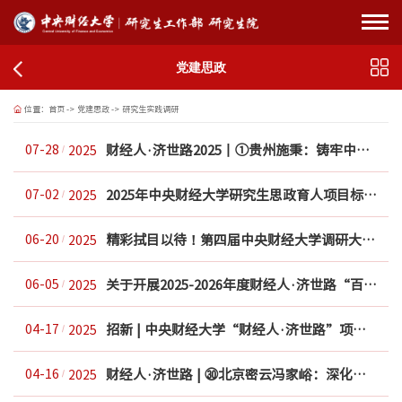
党建思政
位置：
首页
->
党建思政
->
研究生实践调研
财经人·济世路2025丨①贵州施秉：铸牢中华民族共同体意识，加快民族地区高质量发展
07-28
2025
2025年中央财经大学研究生思政育人项目标志性成果发布会暨第四届研究生调研大赛决...
07-02
2025
精彩拭目以待！第四届中央财经大学调研大赛决赛即将举办！
06-20
2025
关于开展2025-2026年度财经人·济世路“百城万企”中国式现代化实践调研项目、乡村...
06-05
2025
招新 | 中央财经大学“财经人·济世路”项目中心等你加入！
04-17
2025
财经人·济世路 | ㉚北京密云冯家峪：深化校地企协同合作，助力乡村振兴
04-16
2025