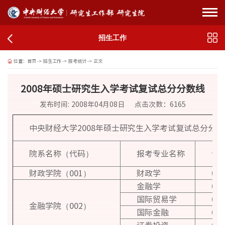
招生工作
位置：
首页
->
招生工作
->
报考统计
->
正文
2008年硕士研究生入学考试复试总分分数线
发布时间: 2008年04月08日
点击次数：
6165
中央财经大学2008年硕士研究生入学考试复试总分分数
院系名称（代码）
报考专业名称
专
财政学院（001）
财政学
020
金融学
020
国际贸易学
020
金融学院（002）
国际金融
020