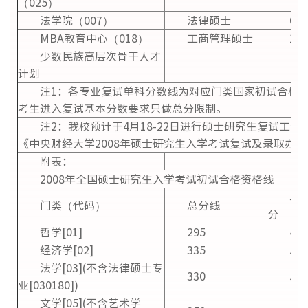
（025）
法学院（007）
法律硕士
030
MBA教育中心（018）
工商管理硕士
120
少数民族高层次骨干人才
计划
注1：各专业复试单科分数线为对应门类国家初试合格
考生进入复试基本分数要求只做总分限制。
注2：我校预计于4月18-22日进行硕士研究生复试工
《中央财经大学2008年硕士研究生入学考试复试及录取办
附表：
2008年全国硕士研究生入学考试初试合格资格线
单科
门类（代码）
总分线
分
哲学[01]
295
41
经济学[02]
335
54
法学[03](不含法律硕士专
330
53
业[030180])
文学[05](不含艺术学