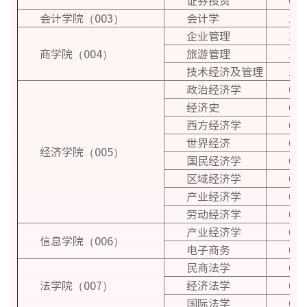
证券投资
020
会计学院（003）
会计学
120
企业管理
120
商学院（004）
旅游管理
120
技术经济及管理
120
政治经济学
020
经济史
020
西方经济学
020
世界经济
020
经济学院（005）
国民经济学
020
区域经济学
020
产业经济学
020
劳动经济学
020
产业经济学
020
信息学院（006）
电子商务
020
民商法学
030
法学院（007）
经济法学
030
国际法学
030