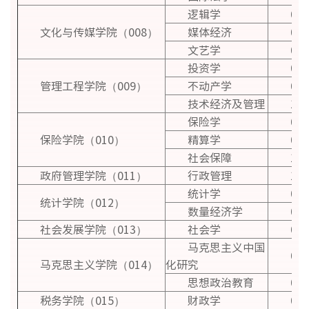
逻辑学
010
文化与传媒学院（008）
媒体经济
020
文艺学
050
投资学
020
管理工程学院（009）
不动产学
020
技术经济及管理
120
保险学
020
保险学院（010）
精算学
020
社会保障
120
政府管理学院（011）
行政管理
120
统计学
020
统计学院（012）
数量经济学
020
社会发展学院（013）
社会学
030
马克思主义中国
030
马克思主义学院（014）
化研究
思想政治教育
030
税务学院（015）
财政学
020